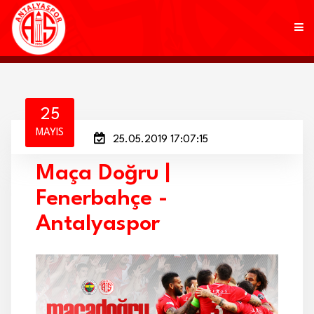
KULÜP
25
MAYIS
25.05.2019 17:07:15
FUTBOL
Maça Doğru |
AKADEMİ
Fenerbahçe -
MARKALAR
Antalyaspor
TARAFTAR
BRANŞLAR
HABERLER