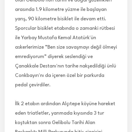
olan Gelibolu'nun tarihi ve doğal güzellikleri
arasında 1.9 kilometre yüzme ile başlayan
yarış, 90 kilometre bisiklet ile devam etti.
Sporcular bisiklet etabında o zamanki rütbesi
ile Yarbay Mustafa Kemal Atatürk'ün
askerlerimize “Ben size savaşmayı değil ölmeyi
emrediyorum” diyerek seslendiği ve
Çanakkale Destanı'nın tarihe nakşedildiği ünlü
Conkbayırı'nı da içeren özel bir parkurda
pedal çevirdiler.
İlk 2 etabın ardından Alçıtepe köyüne hareket
eden triatletler, yarımada kıyısında 3 tur
koştuktan sonra Gelibolu Tarihi Alan