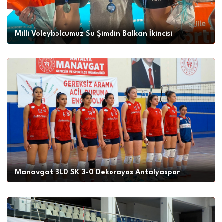
Milli Voleybolcumuz Su Şimdin Balkan İkincisi
Manavgat BLD SK 3-0 Dekorayos Antalyaspor