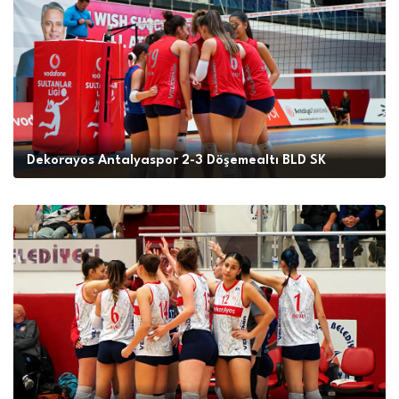
Dekorayos Antalyaspor 2-3 Döşemealtı BLD SK