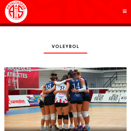
KULÜP
VOLEYBOL
FUTBOL
AKADEMİ
MARKALAR
TARAFTAR
BRANŞLAR
HABERLER