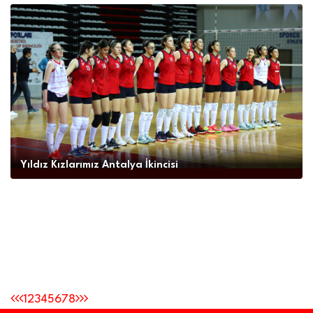
Yıldız Kızlarımız Antalya İkincisi
1
2
3
4
5
6
7
8