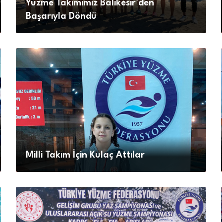
Yüzme Takımımız Balıkesir’den
Başarıyla Döndü
Milli Takım İçin Kulaç Attılar